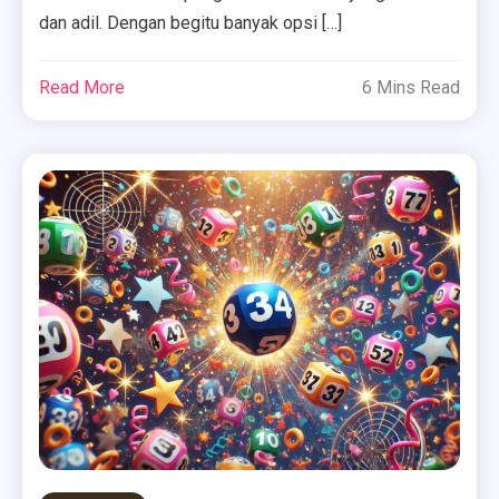
dan adil. Dengan begitu banyak opsi […]
Read More
6 Mins Read