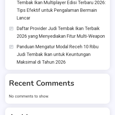
Tembak Ikan Multiplayer Edisi Terbaru 2026:
Tips Efektif untuk Pengalaman Bermain
Lancar
Daftar Provider Judi Tembak Ikan Terbaik
2026 yang Menyediakan Fitur Multi-Weapon
Panduan Mengatur Modal Receh 10 Ribu
Judi Tembak Ikan untuk Keuntungan
Maksimal di Tahun 2026
Recent Comments
No comments to show.