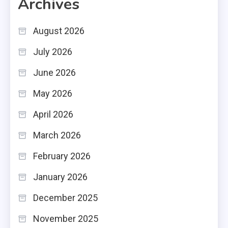
Archives
August 2026
July 2026
June 2026
May 2026
April 2026
March 2026
February 2026
January 2026
December 2025
November 2025