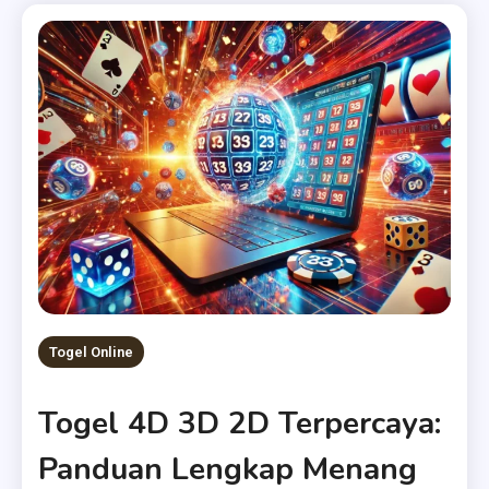
Togel Online
Togel 4D 3D 2D Terpercaya:
Panduan Lengkap Menang