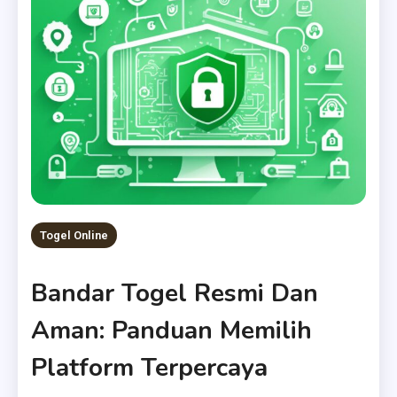
Togel Online
Bandar Togel Resmi Dan
Aman: Panduan Memilih
Platform Terpercaya