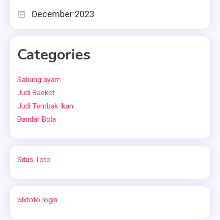
December 2023
Categories
Sabung ayam
Judi Basket
Judi Tembak Ikan
Bandar Bola
Situs Toto
olxtoto login