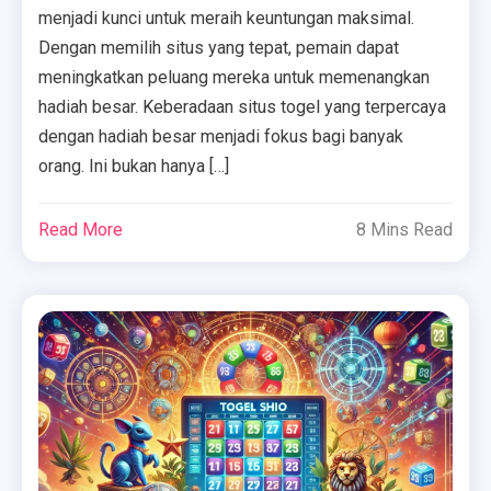
menjadi kunci untuk meraih keuntungan maksimal.
Dengan memilih situs yang tepat, pemain dapat
meningkatkan peluang mereka untuk memenangkan
hadiah besar. Keberadaan situs togel yang terpercaya
dengan hadiah besar menjadi fokus bagi banyak
orang. Ini bukan hanya […]
Read More
8 Mins Read