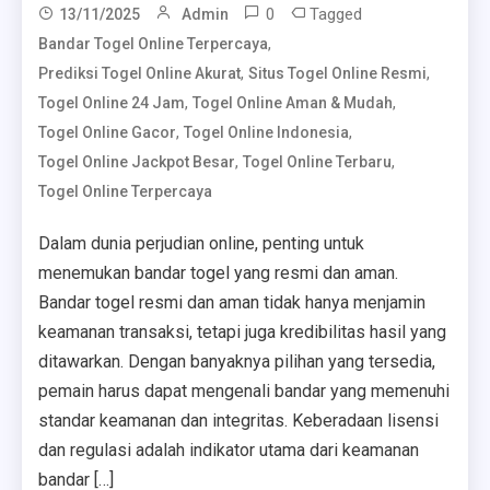
0
Tagged
13/11/2025
Admin
,
Bandar Togel Online Terpercaya
,
,
Prediksi Togel Online Akurat
Situs Togel Online Resmi
,
,
Togel Online 24 Jam
Togel Online Aman & Mudah
,
,
Togel Online Gacor
Togel Online Indonesia
,
,
Togel Online Jackpot Besar
Togel Online Terbaru
Togel Online Terpercaya
Dalam dunia perjudian online, penting untuk
menemukan bandar togel yang resmi dan aman.
Bandar togel resmi dan aman tidak hanya menjamin
keamanan transaksi, tetapi juga kredibilitas hasil yang
ditawarkan. Dengan banyaknya pilihan yang tersedia,
pemain harus dapat mengenali bandar yang memenuhi
standar keamanan dan integritas. Keberadaan lisensi
dan regulasi adalah indikator utama dari keamanan
bandar […]