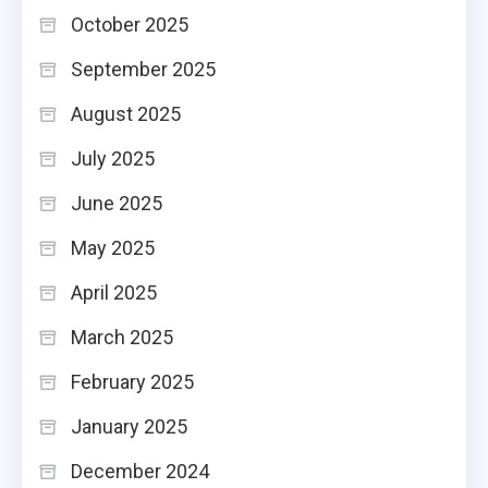
October 2025
September 2025
August 2025
July 2025
June 2025
May 2025
April 2025
March 2025
February 2025
January 2025
December 2024