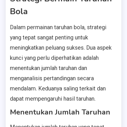
Bola
Dalam permainan taruhan bola, strategi
yang tepat sangat penting untuk
meningkatkan peluang sukses. Dua aspek
kunci yang perlu diperhatikan adalah
menentukan jumlah taruhan dan
menganalisis pertandingan secara
mendalam. Keduanya saling terkait dan
dapat mempengaruhi hasil taruhan.
Menentukan Jumlah Taruhan
Menentukan jumlah taruhan yang tepat