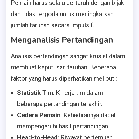
Pemain harus selalu bertaruh dengan bijak
dan tidak tergoda untuk meningkatkan
jumlah taruhan secara impulsif.
Menganalisis Pertandingan
Analisis pertandingan sangat krusial dalam
membuat keputusan taruhan. Beberapa
faktor yang harus diperhatikan meliputi:
Statistik Tim
: Kinerja tim dalam
beberapa pertandingan terakhir.
Cedera Pemain
: Kehadirannya dapat
mempengaruhi hasil pertandingan.
Head-to-Head
: Riwayat pertemuan