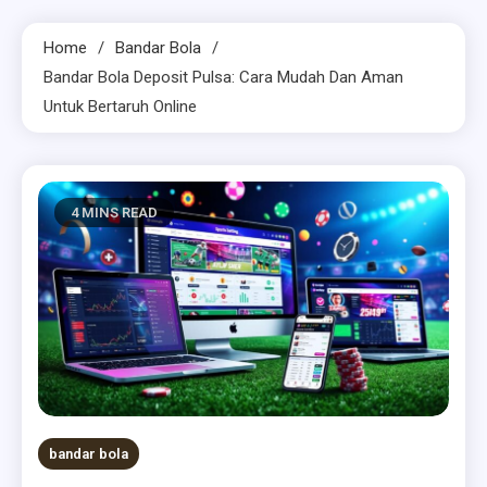
Home
Bandar Bola
Bandar Bola Deposit Pulsa: Cara Mudah Dan Aman
Untuk Bertaruh Online
4 MINS READ
bandar bola