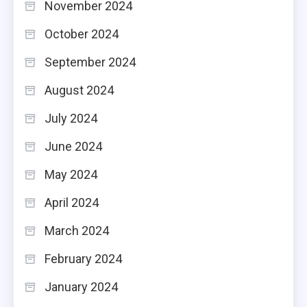
November 2024
October 2024
September 2024
August 2024
July 2024
June 2024
May 2024
April 2024
March 2024
February 2024
January 2024