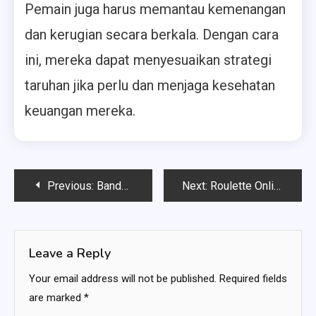
Pemain juga harus memantau kemenangan
dan kerugian secara berkala. Dengan cara
ini, mereka dapat menyesuaikan strategi
taruhan jika perlu dan menjaga kesehatan
keuangan mereka.
Post
Previous:
Bandar Bola Odds Terbaik: Panduan Memilih untuk Taruhan yang Menang
Next:
Roulette Online Terpercaya: Panduan Memilih Situs Terbaik untuk Bermain
navigation
Leave a Reply
Your email address will not be published.
Required fields
are marked
*