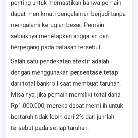
penting untuk memastikan bahwa pemain
dapat menikmati pengalaman berjudi tanpa
mengalami kerugian besar. Pemain
sebaiknya menetapkan anggaran dan
berpegang pada batasan tersebut.
Salah satu pendekatan efektif adalah
dengan menggunakan
persentase tetap
dari total bankroll saat membuat taruhan.
Misalnya, jika pemain memiliki total dana
Rp1.000.000, mereka dapat memilih untuk
bertaruh tidak lebih dari 2% dari jumlah
tersebut pada setiap taruhan.