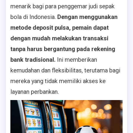
menarik bagi para penggemar judi sepak
bola di Indonesia.
Dengan menggunakan
metode deposit pulsa, pemain dapat
dengan mudah melakukan transaksi
tanpa harus bergantung pada rekening
bank tradisional.
Ini memberikan
kemudahan dan fleksibilitas, terutama bagi
mereka yang tidak memiliki akses ke
layanan perbankan.