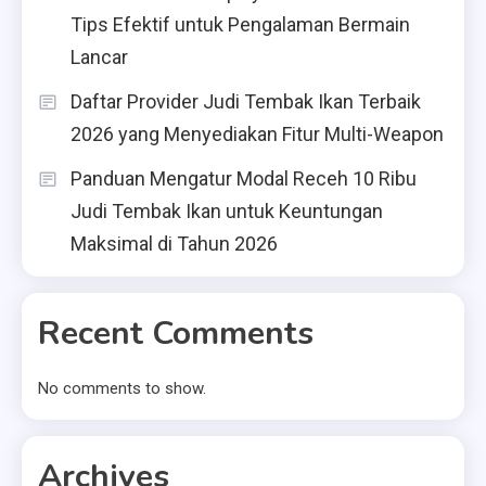
Tips Efektif untuk Pengalaman Bermain
Lancar
Daftar Provider Judi Tembak Ikan Terbaik
2026 yang Menyediakan Fitur Multi-Weapon
Panduan Mengatur Modal Receh 10 Ribu
Judi Tembak Ikan untuk Keuntungan
Maksimal di Tahun 2026
Recent Comments
No comments to show.
Archives