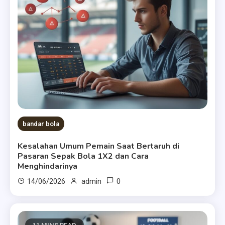
bandar bola
Kesalahan Umum Pemain Saat Bertaruh di
Pasaran Sepak Bola 1X2 dan Cara
Menghindarinya
0
14/06/2026
admin