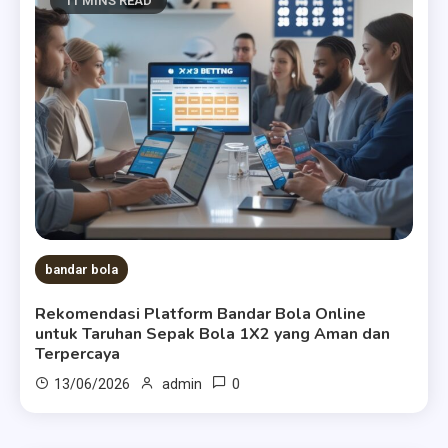
11 MINS READ
bandar bola
Rekomendasi Platform Bandar Bola Online
untuk Taruhan Sepak Bola 1X2 yang Aman dan
Terpercaya
0
13/06/2026
admin