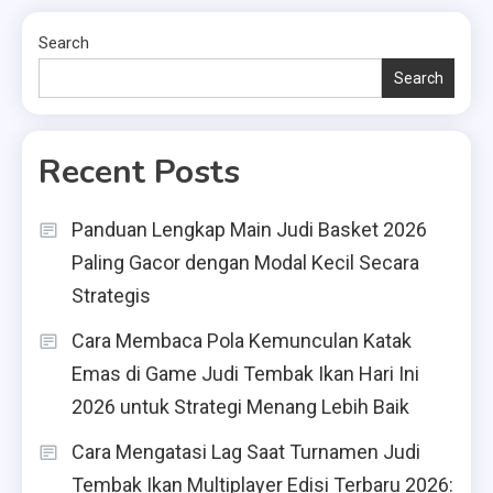
Search
Search
Recent Posts
Panduan Lengkap Main Judi Basket 2026
Paling Gacor dengan Modal Kecil Secara
Strategis
Cara Membaca Pola Kemunculan Katak
Emas di Game Judi Tembak Ikan Hari Ini
2026 untuk Strategi Menang Lebih Baik
Cara Mengatasi Lag Saat Turnamen Judi
Tembak Ikan Multiplayer Edisi Terbaru 2026: