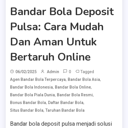
Bandar Bola Deposit
Pulsa: Cara Mudah
Dan Aman Untuk
Bertaruh Online
0
Tagged
06/02/2025
Admin
,
,
Agen Bandar Bola Terpercaya
Bandar Bola Asia
,
,
Bandar Bola Indonesia
Bandar Bola Online
,
,
Bandar Bola Piala Dunia
Bandar Bola Resmi
,
,
Bonus Bandar Bola
Daftar Bandar Bola
,
Situs Bandar Bola
Taruhan Bandar Bola
Bandar bola deposit pulsa menjadi solusi