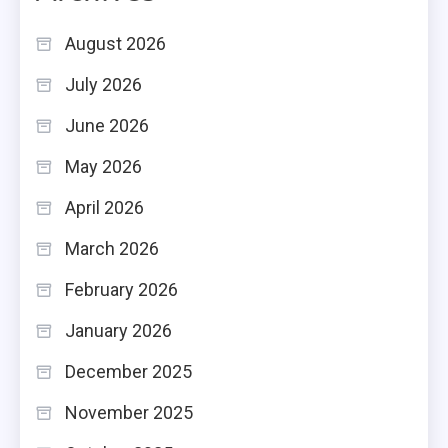
August 2026
July 2026
June 2026
May 2026
April 2026
March 2026
February 2026
January 2026
December 2025
November 2025