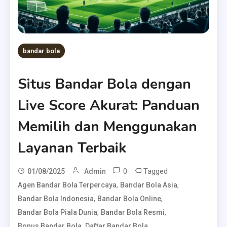
bandar bola
Situs Bandar Bola dengan
Live Score Akurat: Panduan
Memilih dan Menggunakan
Layanan Terbaik
0
Tagged
01/08/2025
Admin
,
,
Agen Bandar Bola Terpercaya
Bandar Bola Asia
,
,
Bandar Bola Indonesia
Bandar Bola Online
,
,
Bandar Bola Piala Dunia
Bandar Bola Resmi
,
,
Bonus Bandar Bola
Daftar Bandar Bola