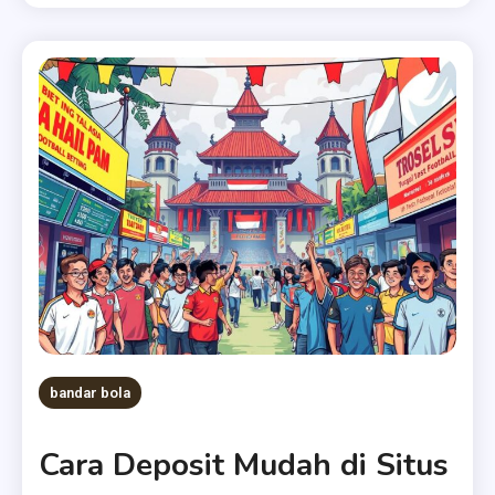
bandar bola
Cara Deposit Mudah di Situs