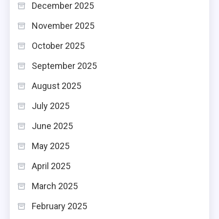
December 2025
November 2025
October 2025
September 2025
August 2025
July 2025
June 2025
May 2025
April 2025
March 2025
February 2025