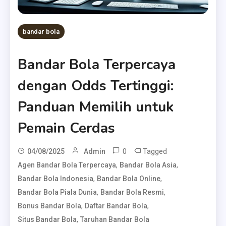
bandar bola
Bandar Bola Terpercaya
dengan Odds Tertinggi:
Panduan Memilih untuk
Pemain Cerdas
0
Tagged
04/08/2025
Admin
,
,
Agen Bandar Bola Terpercaya
Bandar Bola Asia
,
,
Bandar Bola Indonesia
Bandar Bola Online
,
,
Bandar Bola Piala Dunia
Bandar Bola Resmi
,
,
Bonus Bandar Bola
Daftar Bandar Bola
,
Situs Bandar Bola
Taruhan Bandar Bola