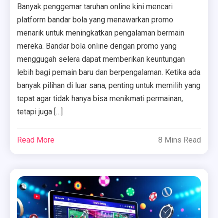
Banyak penggemar taruhan online kini mencari
platform bandar bola yang menawarkan promo
menarik untuk meningkatkan pengalaman bermain
mereka. Bandar bola online dengan promo yang
menggugah selera dapat memberikan keuntungan
lebih bagi pemain baru dan berpengalaman. Ketika ada
banyak pilihan di luar sana, penting untuk memilih yang
tepat agar tidak hanya bisa menikmati permainan,
tetapi juga […]
Read More
8 Mins Read