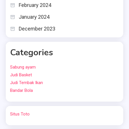
February 2024
January 2024
December 2023
Categories
Sabung ayam
Judi Basket
Judi Tembak Ikan
Bandar Bola
Situs Toto