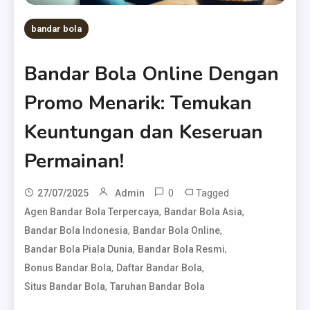
bandar bola
Bandar Bola Online Dengan
Promo Menarik: Temukan
Keuntungan dan Keseruan
Permainan!
0
Tagged
27/07/2025
Admin
,
,
Agen Bandar Bola Terpercaya
Bandar Bola Asia
,
,
Bandar Bola Indonesia
Bandar Bola Online
,
,
Bandar Bola Piala Dunia
Bandar Bola Resmi
,
,
Bonus Bandar Bola
Daftar Bandar Bola
,
Situs Bandar Bola
Taruhan Bandar Bola