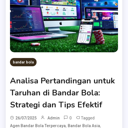
bandar bola
Analisa Pertandingan untuk
Taruhan di Bandar Bola:
Strategi dan Tips Efektif
0
Tagged
26/07/2025
Admin
,
,
Agen Bandar Bola Terpercaya
Bandar Bola Asia