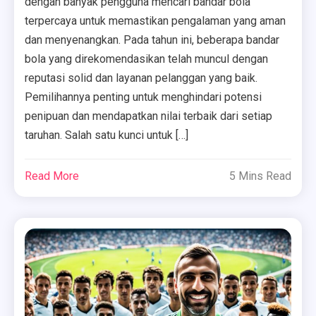
dengan banyak pengguna mencari bandar bola
terpercaya untuk memastikan pengalaman yang aman
dan menyenangkan. Pada tahun ini, beberapa bandar
bola yang direkomendasikan telah muncul dengan
reputasi solid dan layanan pelanggan yang baik.
Pemilihannya penting untuk menghindari potensi
penipuan dan mendapatkan nilai terbaik dari setiap
taruhan. Salah satu kunci untuk […]
Read More
5 Mins Read