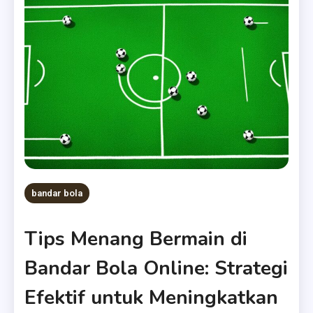
bandar bola
Tips Menang Bermain di
Bandar Bola Online: Strategi
Efektif untuk Meningkatkan