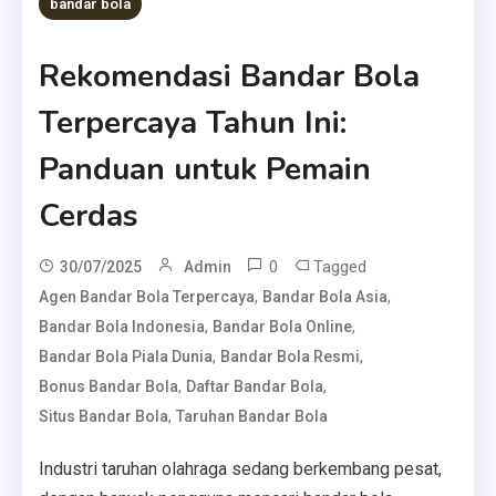
bandar bola
Rekomendasi Bandar Bola
Terpercaya Tahun Ini:
Panduan untuk Pemain
Cerdas
0
Tagged
30/07/2025
Admin
,
,
Agen Bandar Bola Terpercaya
Bandar Bola Asia
,
,
Bandar Bola Indonesia
Bandar Bola Online
,
,
Bandar Bola Piala Dunia
Bandar Bola Resmi
,
,
Bonus Bandar Bola
Daftar Bandar Bola
,
Situs Bandar Bola
Taruhan Bandar Bola
Industri taruhan olahraga sedang berkembang pesat,