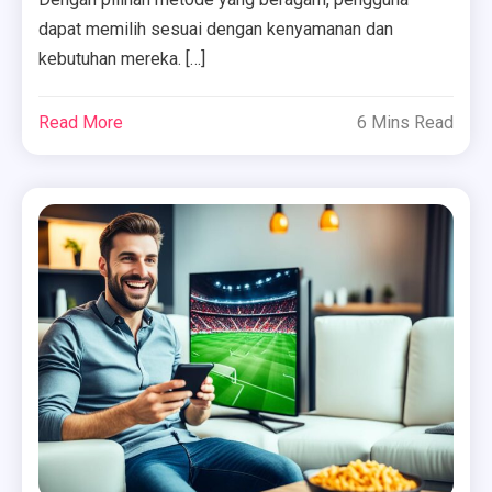
dapat memilih sesuai dengan kenyamanan dan
kebutuhan mereka. […]
Read More
6 Mins Read