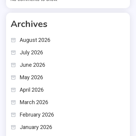
Archives
August 2026
July 2026
June 2026
May 2026
April 2026
March 2026
February 2026
January 2026