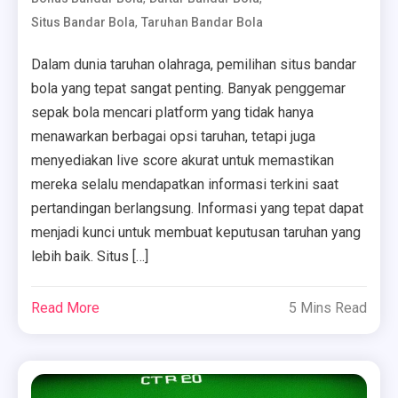
,
Situs Bandar Bola
Taruhan Bandar Bola
Dalam dunia taruhan olahraga, pemilihan situs bandar
bola yang tepat sangat penting. Banyak penggemar
sepak bola mencari platform yang tidak hanya
menawarkan berbagai opsi taruhan, tetapi juga
menyediakan live score akurat untuk memastikan
mereka selalu mendapatkan informasi terkini saat
pertandingan berlangsung. Informasi yang tepat dapat
menjadi kunci untuk membuat keputusan taruhan yang
lebih baik. Situs […]
Read More
5 Mins Read