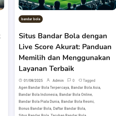
bandar bola
k
Situs Bandar Bola dengan
Live Score Akurat: Panduan
Memilih dan Menggunakan
Layanan Terbaik
0
Tagged
01/08/2025
Admin
,
,
Agen Bandar Bola Terpercaya
Bandar Bola Asia
,
,
Bandar Bola Indonesia
Bandar Bola Online
,
,
Bandar Bola Piala Dunia
Bandar Bola Resmi
,
,
Bonus Bandar Bola
Daftar Bandar Bola
,
Situs Bandar Bola
Taruhan Bandar Bola