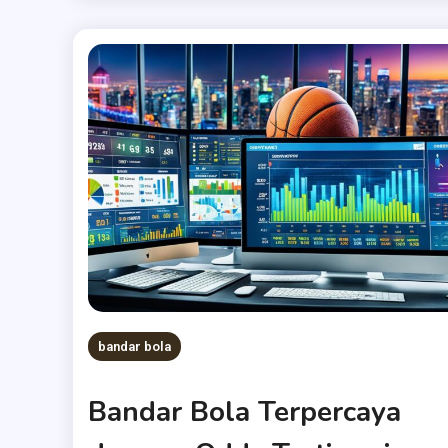
bandar bola
Bandar Bola Terpercaya