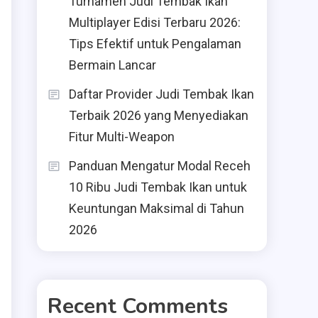
Turnamen Judi Tembak Ikan
Multiplayer Edisi Terbaru 2026:
Tips Efektif untuk Pengalaman
Bermain Lancar
Daftar Provider Judi Tembak Ikan
Terbaik 2026 yang Menyediakan
Fitur Multi-Weapon
Panduan Mengatur Modal Receh
10 Ribu Judi Tembak Ikan untuk
Keuntungan Maksimal di Tahun
2026
Recent Comments