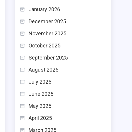
January 2026
December 2025
November 2025
October 2025
September 2025
August 2025
July 2025
June 2025
May 2025
April 2025
March 2025