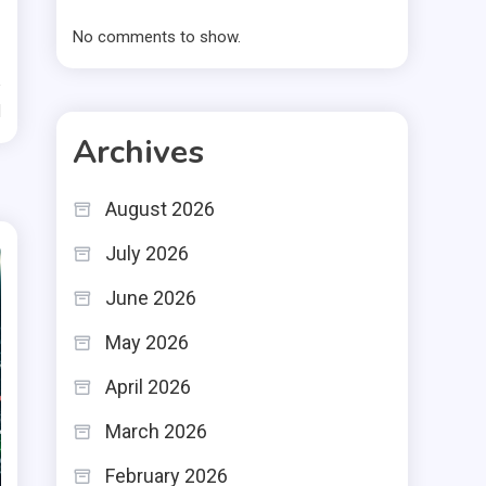
No comments to show.
d
Archives
August 2026
July 2026
June 2026
May 2026
April 2026
March 2026
February 2026