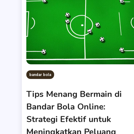
bandar bola
Tips Menang Bermain di
Bandar Bola Online:
Strategi Efektif untuk
Meningkatkan Peluang