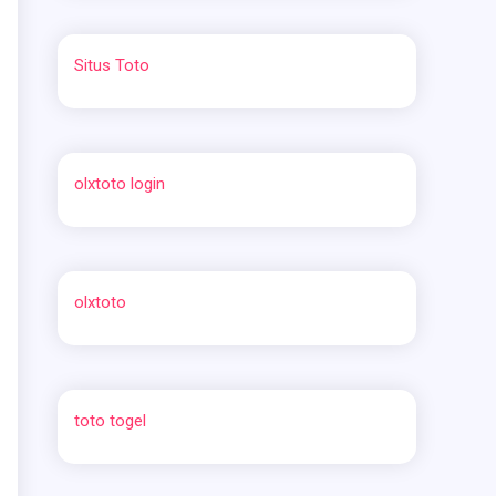
Situs Toto
olxtoto login
olxtoto
toto togel