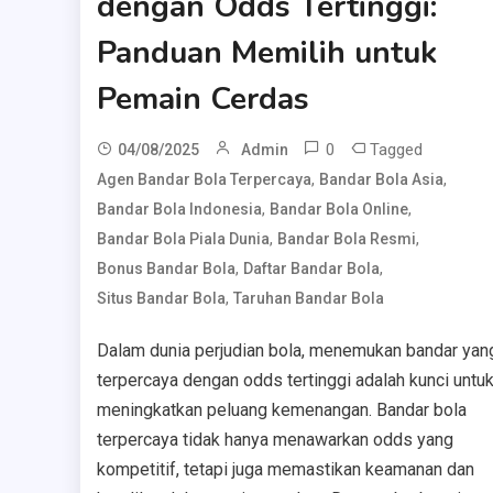
dengan Odds Tertinggi:
Panduan Memilih untuk
Pemain Cerdas
0
Tagged
04/08/2025
Admin
,
,
Agen Bandar Bola Terpercaya
Bandar Bola Asia
,
,
Bandar Bola Indonesia
Bandar Bola Online
,
,
Bandar Bola Piala Dunia
Bandar Bola Resmi
,
,
Bonus Bandar Bola
Daftar Bandar Bola
,
Situs Bandar Bola
Taruhan Bandar Bola
Dalam dunia perjudian bola, menemukan bandar yan
terpercaya dengan odds tertinggi adalah kunci untu
meningkatkan peluang kemenangan. Bandar bola
terpercaya tidak hanya menawarkan odds yang
kompetitif, tetapi juga memastikan keamanan dan