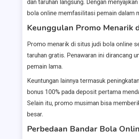
dan taruhan langsung. Dengan menyajikan 
bola online memfasilitasi pemain dalam
Keunggulan Promo Menarik di 
Promo menarik di situs judi bola online s
taruhan gratis. Penawaran ini dirancang
pemain lama.
Keuntungan lainnya termasuk peningkatan
bonus 100% pada deposit pertama mendap
Selain itu, promo musiman bisa memberi
besar.
Perbedaan Bandar Bola Onli