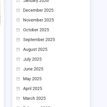
January 2026
December 2025
November 2025
October 2025
September 2025
August 2025
July 2025
June 2025
May 2025
April 2025
March 2025