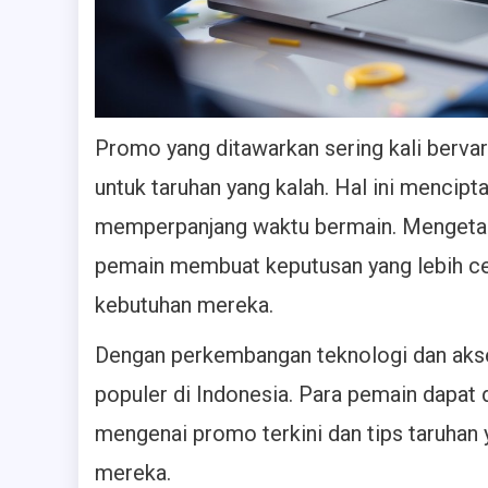
Promo yang ditawarkan sering kali bervar
untuk taruhan yang kalah. Hal ini mencip
memperpanjang waktu bermain. Mengetah
pemain membuat keputusan yang lebih ce
kebutuhan mereka.
Dengan perkembangan teknologi dan aksesi
populer di Indonesia. Para pemain dapa
mengenai promo terkini dan tips taruhan
mereka.