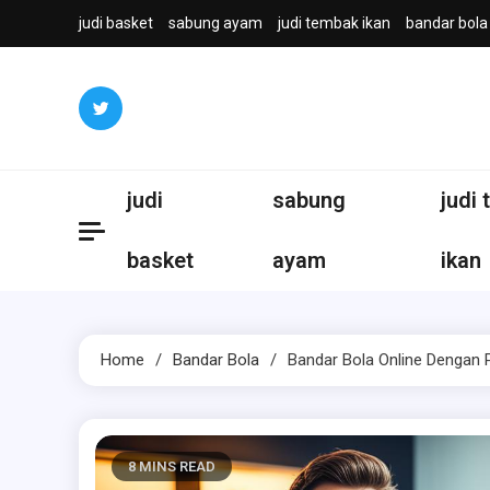
Skip
judi basket
sabung ayam
judi tembak ikan
bandar bola
to
content
judi
sabung
judi
basket
ayam
ikan
Home
Bandar Bola
Bandar Bola Online Dengan
8 MINS READ