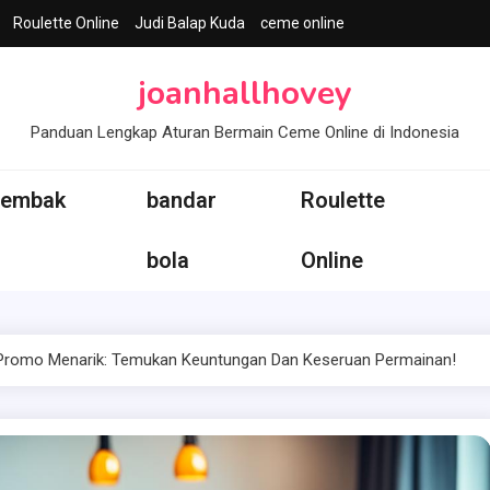
Roulette Online
Judi Balap Kuda
ceme online
joanhallhovey
Panduan Lengkap Aturan Bermain Ceme Online di Indonesia
 tembak
bandar
Roulette
bola
Online
 Promo Menarik: Temukan Keuntungan Dan Keseruan Permainan!