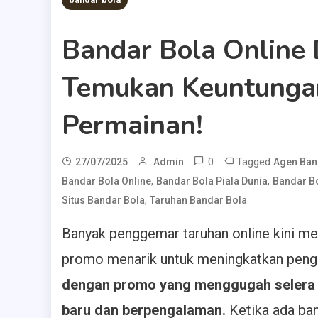
Bandar Bola Online
Temukan Keuntunga
Permainan!
0
Tagged
27/07/2025
Admin
Agen Ban
,
,
Bandar Bola Online
Bandar Bola Piala Dunia
Bandar B
,
Situs Bandar Bola
Taruhan Bandar Bola
Banyak penggemar taruhan online kini m
promo menarik untuk meningkatkan pen
dengan promo yang menggugah selera 
baru dan berpengalaman.
Ketika ada bany