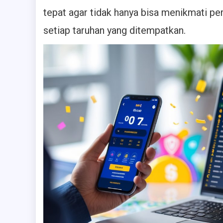
tepat agar tidak hanya bisa menikmati pe
setiap taruhan yang ditempatkan.