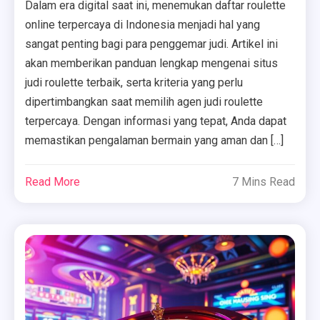
Dalam era digital saat ini, menemukan daftar roulette
online terpercaya di Indonesia menjadi hal yang
sangat penting bagi para penggemar judi. Artikel ini
akan memberikan panduan lengkap mengenai situs
judi roulette terbaik, serta kriteria yang perlu
dipertimbangkan saat memilih agen judi roulette
terpercaya. Dengan informasi yang tepat, Anda dapat
memastikan pengalaman bermain yang aman dan […]
Read More
7 Mins Read