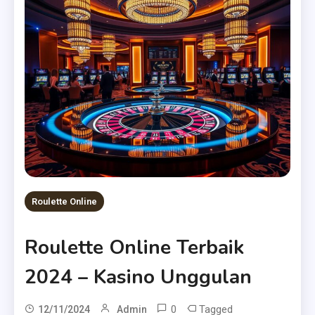
Roulette Online
Roulette Online Terbaik
2024 – Kasino Unggulan
0
Tagged
12/11/2024
Admin