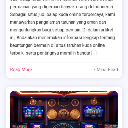
permainan yang digemari banyak orang di Indonesia.
Sebagai situs judi balap kuda online terpercaya, kami
menawarkan pengalaman taruhan yang aman dan
menguntungkan bagi setiap pemain. Di dalam artikel
ini, Anda akan menemukan informasi lengkap tentang
keuntungan bermain di situs taruhan kuda online
terbaik, serta pentingnya memilih bandar […]
Read More
7 Mins Read