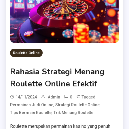
Roulette Online
Rahasia Strategi Menang
Roulette Online Efektif
0
Tagged
14/11/2024
Admin
,
,
Permainan Judi Online
Strategi Roulette Online
,
Tips Bermain Roulette
Trik Menang Roulette
Roulette merupakan permainan kasino yang penuh