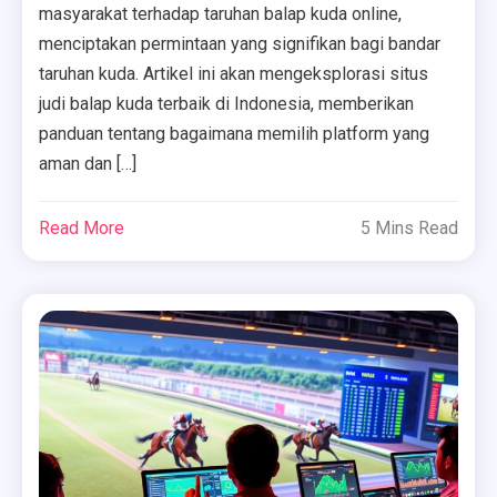
masyarakat terhadap taruhan balap kuda online,
menciptakan permintaan yang signifikan bagi bandar
taruhan kuda. Artikel ini akan mengeksplorasi situs
judi balap kuda terbaik di Indonesia, memberikan
panduan tentang bagaimana memilih platform yang
aman dan […]
Read More
5 Mins Read