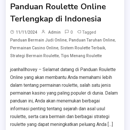
Panduan Roulette Online
Terlengkap di Indonesia
0
Tagged
11/11/2024
Admin
,
,
Panduan Bermain Judi Online
Panduan Taruhan Online
,
,
Permainan Casino Online
Sistem Roulette Terbaik
,
Strategi Bermain Roulette
Tips Menang Roulette
joanhallhovey – Selamat datang di Panduan Roulette
Online yang akan membantu Anda memahami lebih
dalam tentang permainan roulette, salah satu jenis
permainan kasino yang paling populer di dunia. Dalam
panduan ini, Anda akan menemukan berbagai
informasi penting tentang sejarah dan asal usul
roulette, serta cara bermain dan berbagai strategi
roulette yang dapat meningkatkan peluang Anda […]