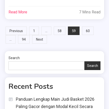
Read More
7 Mins Read
Posts
…
59
Previous
1
58
60
…
94
Next
pagination
Search
Search
Recent Posts
Panduan Lengkap Main Judi Basket 2026
Paling Gacor dengan Modal Kecil Secara