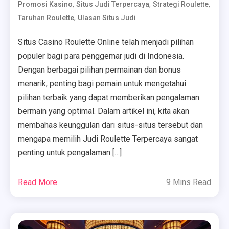
,
,
,
Promosi Kasino
Situs Judi Terpercaya
Strategi Roulette
,
Taruhan Roulette
Ulasan Situs Judi
Situs Casino Roulette Online telah menjadi pilihan
populer bagi para penggemar judi di Indonesia.
Dengan berbagai pilihan permainan dan bonus
menarik, penting bagi pemain untuk mengetahui
pilihan terbaik yang dapat memberikan pengalaman
bermain yang optimal. Dalam artikel ini, kita akan
membahas keunggulan dari situs-situs tersebut dan
mengapa memilih Judi Roulette Terpercaya sangat
penting untuk pengalaman […]
Read More
9 Mins Read