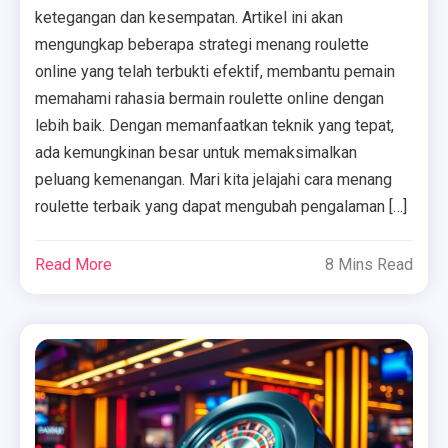
ketegangan dan kesempatan. Artikel ini akan
mengungkap beberapa strategi menang roulette
online yang telah terbukti efektif, membantu pemain
memahami rahasia bermain roulette online dengan
lebih baik. Dengan memanfaatkan teknik yang tepat,
ada kemungkinan besar untuk memaksimalkan
peluang kemenangan. Mari kita jelajahi cara menang
roulette terbaik yang dapat mengubah pengalaman […]
Read More
8 Mins Read