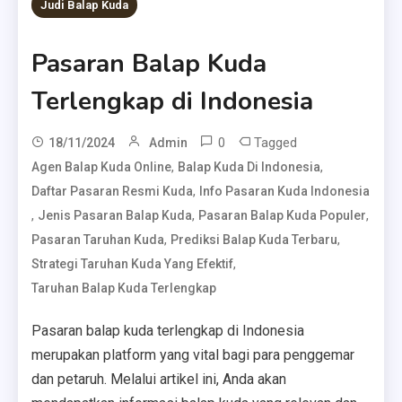
Judi Balap Kuda
Pasaran Balap Kuda
Terlengkap di Indonesia
0
Tagged
18/11/2024
Admin
,
,
Agen Balap Kuda Online
Balap Kuda Di Indonesia
,
Daftar Pasaran Resmi Kuda
Info Pasaran Kuda Indonesia
,
,
,
Jenis Pasaran Balap Kuda
Pasaran Balap Kuda Populer
,
,
Pasaran Taruhan Kuda
Prediksi Balap Kuda Terbaru
,
Strategi Taruhan Kuda Yang Efektif
Taruhan Balap Kuda Terlengkap
Pasaran balap kuda terlengkap di Indonesia
merupakan platform yang vital bagi para penggemar
dan petaruh. Melalui artikel ini, Anda akan