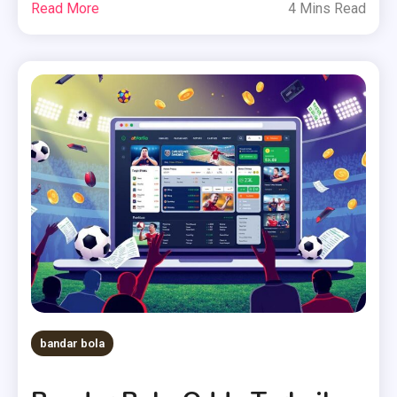
Read More
4 Mins Read
bandar bola