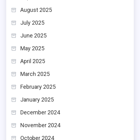
August 2025
July 2025
June 2025
May 2025
April 2025
March 2025
February 2025
January 2025
December 2024
November 2024
October 2024