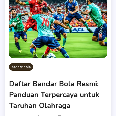
bandar bola
Daftar Bandar Bola Resmi:
Panduan Terpercaya untuk
Taruhan Olahraga