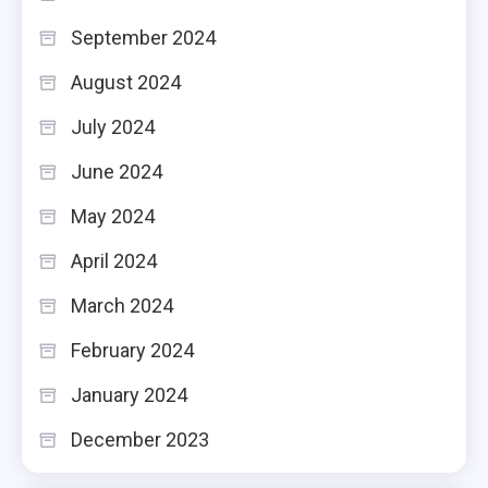
September 2024
August 2024
July 2024
June 2024
May 2024
April 2024
March 2024
February 2024
January 2024
December 2023