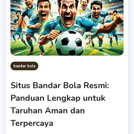
bandar bola
Situs Bandar Bola Resmi:
Panduan Lengkap untuk
Taruhan Aman dan
Terpercaya