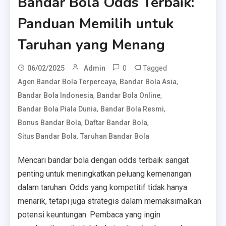
Bandar Bola Odds Terbaik:
Panduan Memilih untuk
Taruhan yang Menang
0
Tagged
06/02/2025
Admin
,
,
Agen Bandar Bola Terpercaya
Bandar Bola Asia
,
,
Bandar Bola Indonesia
Bandar Bola Online
,
,
Bandar Bola Piala Dunia
Bandar Bola Resmi
,
,
Bonus Bandar Bola
Daftar Bandar Bola
,
Situs Bandar Bola
Taruhan Bandar Bola
Mencari bandar bola dengan odds terbaik sangat
penting untuk meningkatkan peluang kemenangan
dalam taruhan. Odds yang kompetitif tidak hanya
menarik, tetapi juga strategis dalam memaksimalkan
potensi keuntungan. Pembaca yang ingin