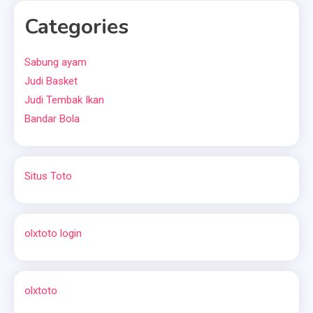
Categories
Sabung ayam
Judi Basket
Judi Tembak Ikan
Bandar Bola
Situs Toto
olxtoto login
olxtoto