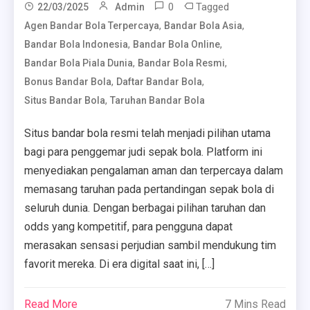
0
Tagged
22/03/2025
Admin
,
,
Agen Bandar Bola Terpercaya
Bandar Bola Asia
,
,
Bandar Bola Indonesia
Bandar Bola Online
,
,
Bandar Bola Piala Dunia
Bandar Bola Resmi
,
,
Bonus Bandar Bola
Daftar Bandar Bola
,
Situs Bandar Bola
Taruhan Bandar Bola
Situs bandar bola resmi telah menjadi pilihan utama
bagi para penggemar judi sepak bola. Platform ini
menyediakan pengalaman aman dan terpercaya dalam
memasang taruhan pada pertandingan sepak bola di
seluruh dunia. Dengan berbagai pilihan taruhan dan
odds yang kompetitif, para pengguna dapat
merasakan sensasi perjudian sambil mendukung tim
favorit mereka. Di era digital saat ini, […]
Read More
7 Mins Read