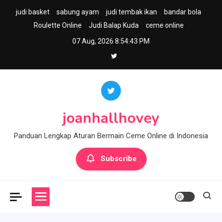
Skip
judi basket
sabung ayam
judi tembak ikan
bandar bola
to
Roulette Online
Judi Balap Kuda
ceme online
content
07 Aug, 2026
8:54:44 PM
joanhallhovey
Panduan Lengkap Aturan Bermain Ceme Online di Indonesia
Subscribe