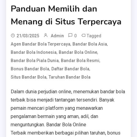
Panduan Memilih dan
Menang di Situs Terpercaya
0
Tagged
21/03/2025
Admin
,
,
Agen Bandar Bola Terpercaya
Bandar Bola Asia
,
,
Bandar Bola Indonesia
Bandar Bola Online
,
,
Bandar Bola Piala Dunia
Bandar Bola Resmi
,
,
Bonus Bandar Bola
Daftar Bandar Bola
,
Situs Bandar Bola
Taruhan Bandar Bola
Dalam dunia perjudian online, menemukan bandar bola
terbaik bisa menjadi tantangan tersendiri. Banyak
pemain mencari platform yang menawarkan
pengalaman bermain yang aman, adil, dan
menguntungkan. Bandar Bola Online
Terbaik memberikan berbagai pilihan taruhan, bonus