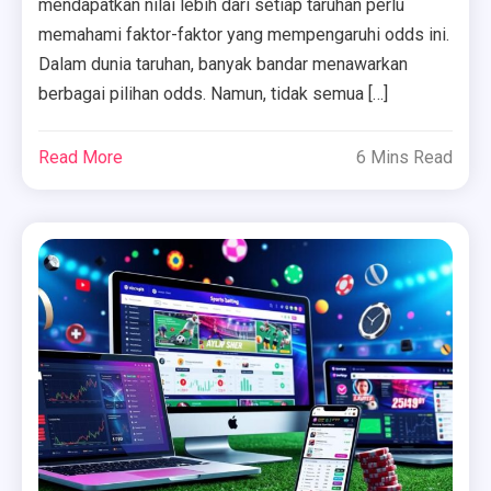
mendapatkan nilai lebih dari setiap taruhan perlu
memahami faktor-faktor yang mempengaruhi odds ini.
Dalam dunia taruhan, banyak bandar menawarkan
berbagai pilihan odds. Namun, tidak semua […]
Read More
6 Mins Read