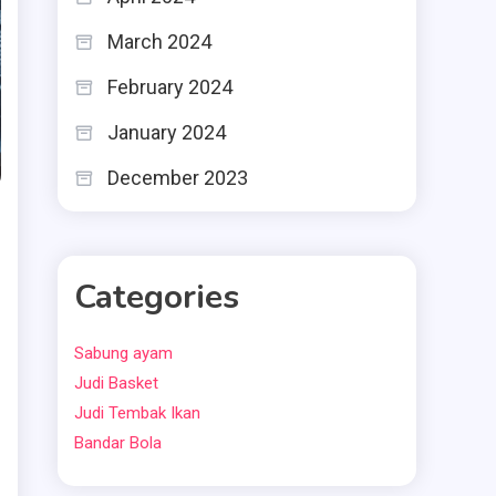
March 2024
February 2024
January 2024
December 2023
Categories
Sabung ayam
Judi Basket
Judi Tembak Ikan
Bandar Bola