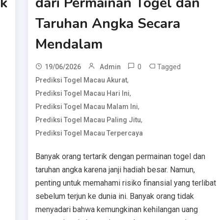
ak
dari Permainan Togel dan
Taruhan Angka Secara
Mendalam
0
Tagged
19/06/2026
Admin
,
Prediksi Togel Macau Akurat
,
Prediksi Togel Macau Hari Ini
,
Prediksi Togel Macau Malam Ini
,
Prediksi Togel Macau Paling Jitu
Prediksi Togel Macau Terpercaya
Banyak orang tertarik dengan permainan togel dan
taruhan angka karena janji hadiah besar. Namun,
penting untuk memahami risiko finansial yang terlibat
sebelum terjun ke dunia ini. Banyak orang tidak
menyadari bahwa kemungkinan kehilangan uang