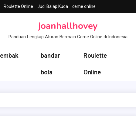
Roulette Online
Judi Balap Kuda
ceme online
joanhallhovey
Panduan Lengkap Aturan Bermain Ceme Online di Indonesia
 tembak
bandar
Roulette
bola
Online