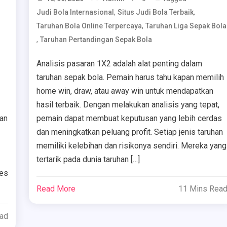
,
,
Judi Bola Internasional
Situs Judi Bola Terbaik
,
Taruhan Bola Online Terpercaya
Taruhan Liga Sepak Bola
,
Taruhan Pertandingan Sepak Bola
Analisis pasaran 1X2 adalah alat penting dalam
taruhan sepak bola. Pemain harus tahu kapan memilih
home win, draw, atau away win untuk mendapatkan
hasil terbaik. Dengan melakukan analisis yang tepat,
an
pemain dapat membuat keputusan yang lebih cerdas
dan meningkatkan peluang profit. Setiap jenis taruhan
memiliki kelebihan dan risikonya sendiri. Mereka yang
tertarik pada dunia taruhan […]
ses
Read More
11 Mins Rea
ead