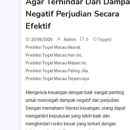
Agar Terhindar Dari Damp
Negatif Perjudian Secara
Efektif
0
Tagged
20/06/2026
Admin
,
Prediksi Togel Macau Akurat
,
Prediksi Togel Macau Hari Ini
,
Prediksi Togel Macau Malam Ini
,
Prediksi Togel Macau Paling Jitu
Prediksi Togel Macau Terpercaya
Mengelola keuangan dengan baik sangat penting
untuk mencegah dampak negatif dari perjudian.
Dengan memahami literasi keuangan, orang dapat
mengambil keputusan yang lebih baik dan
menghindari risiko besar yang terkait dengan