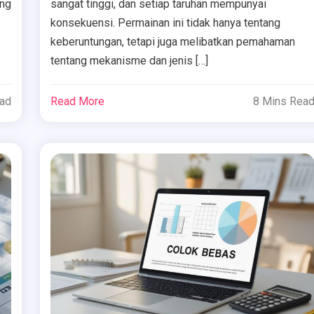
ang
sangat tinggi, dan setiap taruhan mempunyai
konsekuensi. Permainan ini tidak hanya tentang
keberuntungan, tetapi juga melibatkan pemahaman
tentang mekanisme dan jenis […]
ead
Read More
8 Mins Rea