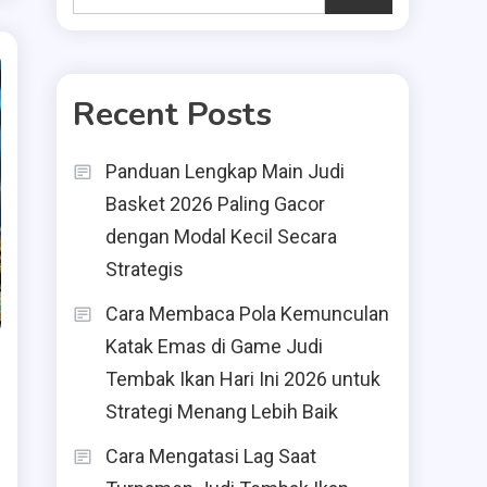
Recent Posts
Panduan Lengkap Main Judi
Basket 2026 Paling Gacor
dengan Modal Kecil Secara
Strategis
Cara Membaca Pola Kemunculan
Katak Emas di Game Judi
Tembak Ikan Hari Ini 2026 untuk
Strategi Menang Lebih Baik
Cara Mengatasi Lag Saat