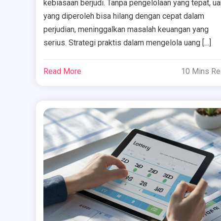
kebiasaan berjudi. Tanpa pengelolaan yang tepat, u
yang diperoleh bisa hilang dengan cepat dalam
perjudian, meninggalkan masalah keuangan yang
serius. Strategi praktis dalam mengelola uang […]
Read More
10 Mins R