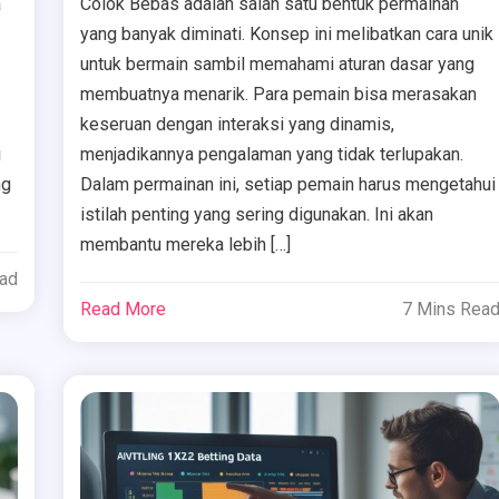
a
Colok Bebas adalah salah satu bentuk permainan
yang banyak diminati. Konsep ini melibatkan cara unik
untuk bermain sambil memahami aturan dasar yang
membuatnya menarik. Para pemain bisa merasakan
keseruan dengan interaksi yang dinamis,
i
menjadikannya pengalaman yang tidak terlupakan.
ng
Dalam permainan ini, setiap pemain harus mengetahui
istilah penting yang sering digunakan. Ini akan
membantu mereka lebih […]
ead
Read More
7 Mins Rea