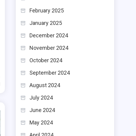
February 2025
January 2025
December 2024
November 2024
October 2024
September 2024
d
August 2024
July 2024
June 2024
May 2024
April 2024