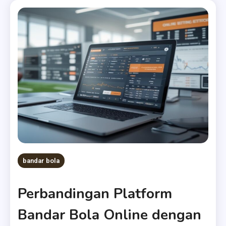
bandar bola
Perbandingan Platform
Bandar Bola Online dengan