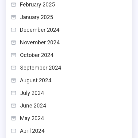
February 2025
January 2025
December 2024
November 2024
October 2024
September 2024
August 2024
July 2024
June 2024
May 2024
April 2024