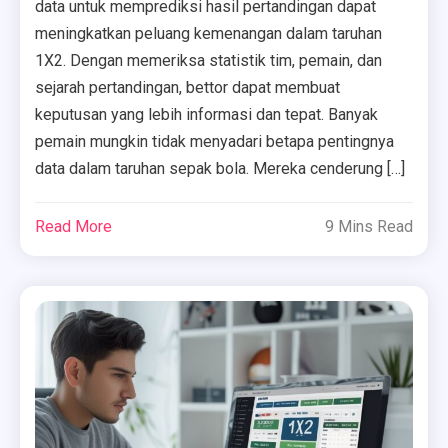
data untuk memprediksi hasil pertandingan dapat
meningkatkan peluang kemenangan dalam taruhan
1X2. Dengan memeriksa statistik tim, pemain, dan
sejarah pertandingan, bettor dapat membuat
keputusan yang lebih informasi dan tepat. Banyak
pemain mungkin tidak menyadari betapa pentingnya
data dalam taruhan sepak bola. Mereka cenderung […]
Read More
9 Mins Read