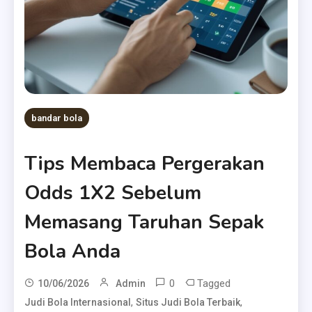
bandar bola
Tips Membaca Pergerakan
Odds 1X2 Sebelum
Memasang Taruhan Sepak
Bola Anda
0
Tagged
10/06/2026
Admin
,
,
Judi Bola Internasional
Situs Judi Bola Terbaik