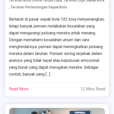
,
Taruhan Bola Online Terpercaya
Taruhan Liga Sepak Bola
,
Taruhan Pertandingan Sepak Bola
Bertaruh di pasar sepak bola 1X2 bisa menyenangkan,
tetapi banyak pemain melakukan kesalahan yang
dapat mengurangi peluang mereka untuk menang.
Dengan memahami kesalahan umum dan cara
menghindarinya, pemain dapat meningkatkan peluang
mereka dalam taruhan. Pemain sering terjebak dalam
analisis yang tidak tepat atau keputusan emosional
yang buruk yang dapat merugikan mereka. Sebagai
contoh, banyak yang […]
Read More
12 Mins Read