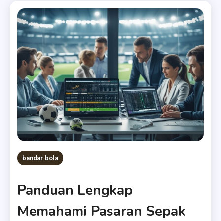
bandar bola
Panduan Lengkap
Memahami Pasaran Sepak