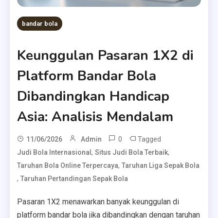
bandar bola
Keunggulan Pasaran 1X2 di
Platform Bandar Bola
Dibandingkan Handicap
Asia: Analisis Mendalam
0
Tagged
11/06/2026
Admin
,
,
Judi Bola Internasional
Situs Judi Bola Terbaik
,
Taruhan Bola Online Terpercaya
Taruhan Liga Sepak Bola
,
Taruhan Pertandingan Sepak Bola
Pasaran 1X2 menawarkan banyak keunggulan di
platform bandar bola jika dibandingkan dengan taruhan