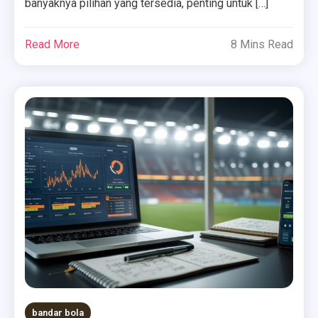
banyaknya pilihan yang tersedia, penting untuk […]
Read More
8 Mins Read
bandar bola