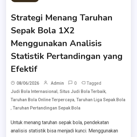
Strategi Menang Taruhan
Sepak Bola 1X2
Menggunakan Analisis
Statistik Pertandingan yang
Efektif
0
Tagged
08/06/2026
Admin
,
,
Judi Bola Internasional
Situs Judi Bola Terbaik
,
Taruhan Bola Online Terpercaya
Taruhan Liga Sepak Bola
,
Taruhan Pertandingan Sepak Bola
Untuk menang taruhan sepak bola, pendekatan
analisis statistik bisa menjadi kunci. Menggunakan