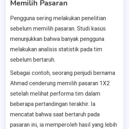
Memilih Pasaran
Pengguna sering melakukan penelitian
sebelum memilih pasaran. Studi kasus
menunjukkan bahwa banyak pengguna
melakukan analisis statistik pada tim
sebelum bertaruh.
Sebagai contoh, seorang penjudi bernama
Ahmad cenderung memilih pasaran 1X2
setelah melihat performa tim dalam
beberapa pertandingan terakhir. Ia
mencatat bahwa saat bertaruh pada
pasaran ini, ia memperoleh hasil yang lebih