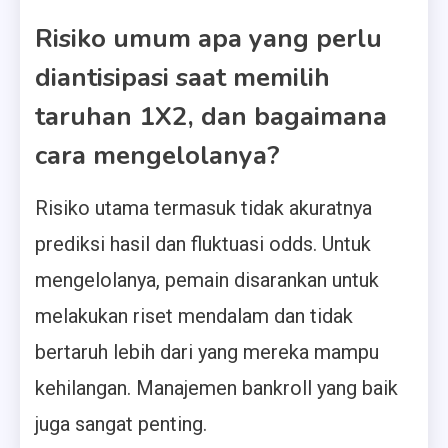
Risiko umum apa yang perlu
diantisipasi saat memilih
taruhan 1X2, dan bagaimana
cara mengelolanya?
Risiko utama termasuk tidak akuratnya
prediksi hasil dan fluktuasi odds. Untuk
mengelolanya, pemain disarankan untuk
melakukan riset mendalam dan tidak
bertaruh lebih dari yang mereka mampu
kehilangan. Manajemen bankroll yang baik
juga sangat penting.