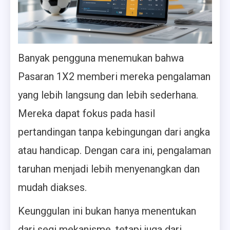
Banyak pengguna menemukan bahwa
Pasaran 1X2 memberi mereka pengalaman
yang lebih langsung dan lebih sederhana.
Mereka dapat fokus pada hasil
pertandingan tanpa kebingungan dari angka
atau handicap. Dengan cara ini, pengalaman
taruhan menjadi lebih menyenangkan dan
mudah diakses.
Keunggulan ini bukan hanya menentukan
dari segi mekanisme, tetapi juga dari