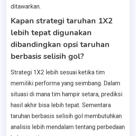
ditawarkan.
Kapan strategi taruhan 1X2
lebih tepat digunakan
dibandingkan opsi taruhan
berbasis selisih gol?
Strategi 1X2 lebih sesuai ketika tim
memiliki performa yang seimbang. Dalam
situasi di mana tim hampir setara, prediksi
hasil akhir bisa lebih tepat. Sementara
taruhan berbasis selisih gol membutuhkan
analisis lebih mendalam tentang perbedaan