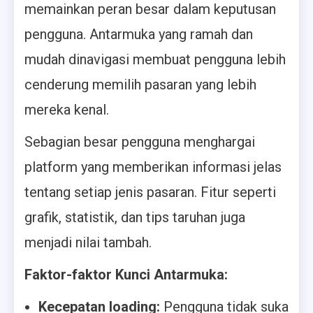
memainkan peran besar dalam keputusan
pengguna. Antarmuka yang ramah dan
mudah dinavigasi membuat pengguna lebih
cenderung memilih pasaran yang lebih
mereka kenal.
Sebagian besar pengguna menghargai
platform yang memberikan informasi jelas
tentang setiap jenis pasaran. Fitur seperti
grafik, statistik, dan tips taruhan juga
menjadi nilai tambah.
Faktor-faktor Kunci Antarmuka:
Kecepatan loading:
Pengguna tidak suka