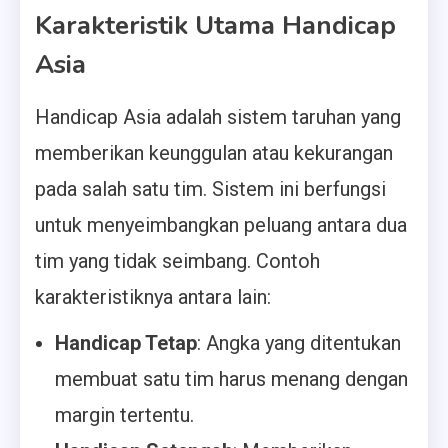
Karakteristik Utama Handicap
Asia
Handicap Asia adalah sistem taruhan yang
memberikan keunggulan atau kekurangan
pada salah satu tim. Sistem ini berfungsi
untuk menyeimbangkan peluang antara dua
tim yang tidak seimbang. Contoh
karakteristiknya antara lain:
Handicap Tetap
: Angka yang ditentukan
membuat satu tim harus menang dengan
margin tertentu.