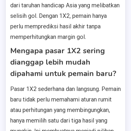
dari taruhan handicap Asia yang melibatkan
selisih gol. Dengan 1X2, pemain hanya
perlu memprediksi hasil akhir tanpa
memperhitungkan margin gol.
Mengapa pasar 1X2 sering
dianggap lebih mudah
dipahami untuk pemain baru?
Pasar 1X2 sederhana dan langsung. Pemain
baru tidak perlu memahami aturan rumit
atau perhitungan yang membingungkan,
hanya memilih satu dari tiga hasil yang