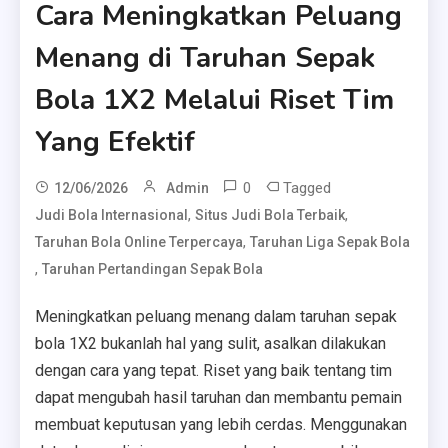
Cara Meningkatkan Peluang
Menang di Taruhan Sepak
Bola 1X2 Melalui Riset Tim
Yang Efektif
0
Tagged
12/06/2026
Admin
,
,
Judi Bola Internasional
Situs Judi Bola Terbaik
,
Taruhan Bola Online Terpercaya
Taruhan Liga Sepak Bola
,
Taruhan Pertandingan Sepak Bola
Meningkatkan peluang menang dalam taruhan sepak
bola 1X2 bukanlah hal yang sulit, asalkan dilakukan
dengan cara yang tepat. Riset yang baik tentang tim
dapat mengubah hasil taruhan dan membantu pemain
membuat keputusan yang lebih cerdas. Menggunakan