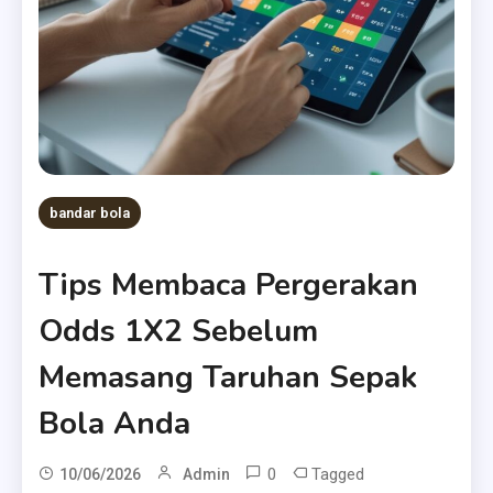
bandar bola
Tips Membaca Pergerakan
Odds 1X2 Sebelum
Memasang Taruhan Sepak
Bola Anda
0
Tagged
10/06/2026
Admin