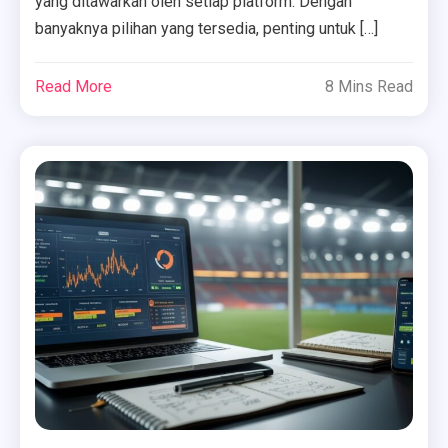
yang ditawarkan oleh setiap platform. Dengan
banyaknya pilihan yang tersedia, penting untuk […]
Read More
8 Mins Read