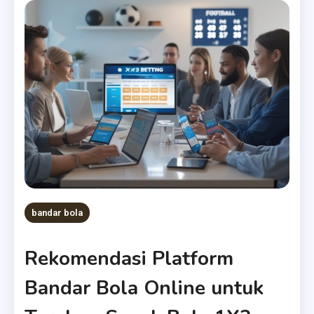
bandar bola
Rekomendasi Platform
Bandar Bola Online untuk