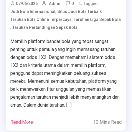
0
Tagged
07/06/2026
Admin
,
,
Judi Bola Internasional
Situs Judi Bola Terbaik
,
Taruhan Bola Online Terpercaya
Taruhan Liga Sepak Bola
,
Taruhan Pertandingan Sepak Bola
Memilih platform bandar bola yang tepat sangat
penting untuk pemula yang ingin memasang taruhan
dengan odds 1X2. Dengan memahami sistem odds
1X2 dan kriteria utama dalam memilih platform,
pengguna dapat meningkatkan peluang sukses
mereka. Memenuhi semua kebutuhan, platform yang
baik menawarkan fitur unggulan yang memastikan
pengalaman taruhan menjadi lebih menyenangkan dan
aman. Dalam dunia taruhan, […]
Read More
10 Mins Read