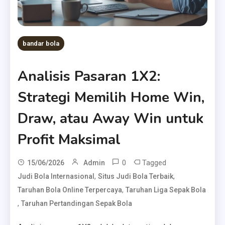
bandar bola
Analisis Pasaran 1X2:
Strategi Memilih Home Win,
Draw, atau Away Win untuk
Profit Maksimal
0
Tagged
15/06/2026
Admin
,
,
Judi Bola Internasional
Situs Judi Bola Terbaik
,
Taruhan Bola Online Terpercaya
Taruhan Liga Sepak Bola
,
Taruhan Pertandingan Sepak Bola