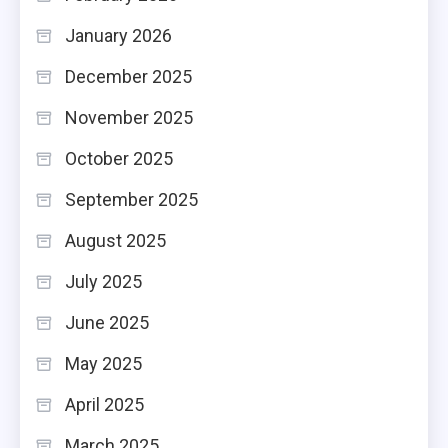
January 2026
December 2025
November 2025
October 2025
September 2025
August 2025
July 2025
June 2025
May 2025
April 2025
March 2025