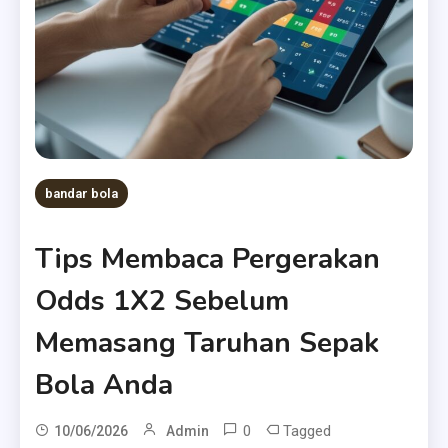
bandar bola
Tips Membaca Pergerakan
Odds 1X2 Sebelum
Memasang Taruhan Sepak
Bola Anda
0
Tagged
10/06/2026
Admin