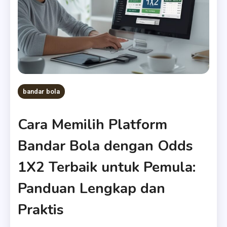
bandar bola
Cara Memilih Platform
Bandar Bola dengan Odds
1X2 Terbaik untuk Pemula:
Panduan Lengkap dan
Praktis