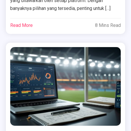
yang ditawarkan oleh setiap platform. Dengan
banyaknya pilihan yang tersedia, penting untuk […]
Read More
8 Mins Read