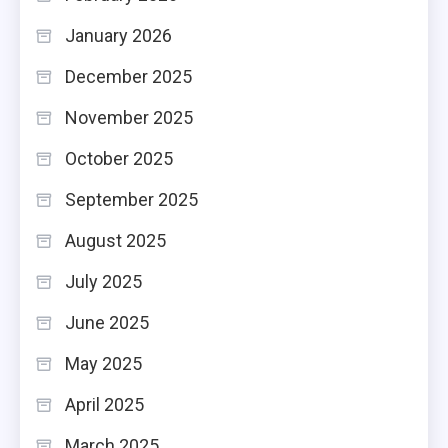
January 2026
December 2025
November 2025
October 2025
September 2025
August 2025
July 2025
June 2025
May 2025
April 2025
March 2025