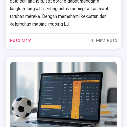
data dan analisis, seseorang dapat mengambil
langkah-langkah penting untuk meningkatkan hasil
taruhan mereka. Dengan memahami kekuatan dan
kelemahan masing-masing […]
Read More
10 Mins Read