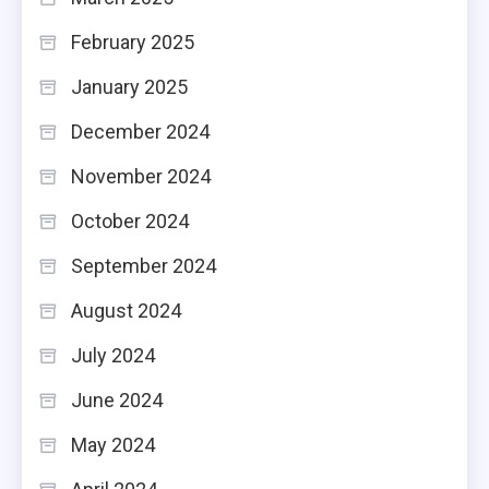
February 2025
January 2025
December 2024
November 2024
October 2024
September 2024
August 2024
July 2024
June 2024
May 2024