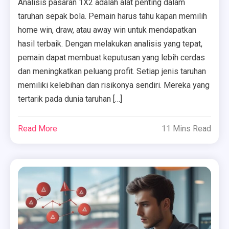
Analisis pasaran 1X2 adalah alat penting dalam
taruhan sepak bola. Pemain harus tahu kapan memilih
home win, draw, atau away win untuk mendapatkan
hasil terbaik. Dengan melakukan analisis yang tepat,
pemain dapat membuat keputusan yang lebih cerdas
dan meningkatkan peluang profit. Setiap jenis taruhan
memiliki kelebihan dan risikonya sendiri. Mereka yang
tertarik pada dunia taruhan […]
Read More
11 Mins Read