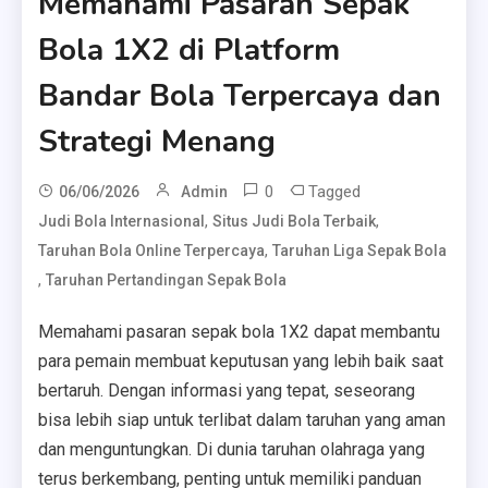
Memahami Pasaran Sepak
Bola 1X2 di Platform
Bandar Bola Terpercaya dan
Strategi Menang
0
Tagged
06/06/2026
Admin
,
,
Judi Bola Internasional
Situs Judi Bola Terbaik
,
Taruhan Bola Online Terpercaya
Taruhan Liga Sepak Bola
,
Taruhan Pertandingan Sepak Bola
Memahami pasaran sepak bola 1X2 dapat membantu
para pemain membuat keputusan yang lebih baik saat
bertaruh. Dengan informasi yang tepat, seseorang
bisa lebih siap untuk terlibat dalam taruhan yang aman
dan menguntungkan. Di dunia taruhan olahraga yang
terus berkembang, penting untuk memiliki panduan