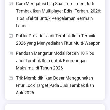
Cara Mengatasi Lag Saat Turnamen Judi
Tembak Ikan Multiplayer Edisi Terbaru 2026:
Tips Efektif untuk Pengalaman Bermain
Lancar
Daftar Provider Judi Tembak Ikan Terbaik
2026 yang Menyediakan Fitur Multi-Weapon
Panduan Mengatur Modal Receh 10 Ribu
Judi Tembak Ikan untuk Keuntungan
Maksimal di Tahun 2026
Trik Membidik Ikan Besar Menggunakan
Fitur Lock Target Pada Judi Tembak Ikan
Apk 2026