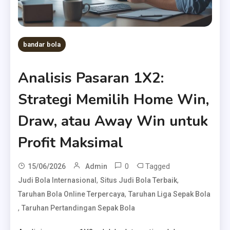
bandar bola
Analisis Pasaran 1X2:
Strategi Memilih Home Win,
Draw, atau Away Win untuk
Profit Maksimal
0
Tagged
15/06/2026
Admin
,
,
Judi Bola Internasional
Situs Judi Bola Terbaik
,
Taruhan Bola Online Terpercaya
Taruhan Liga Sepak Bola
,
Taruhan Pertandingan Sepak Bola