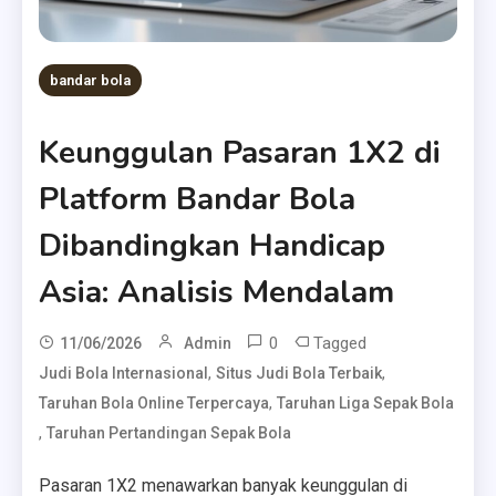
bandar bola
Keunggulan Pasaran 1X2 di
Platform Bandar Bola
Dibandingkan Handicap
Asia: Analisis Mendalam
0
Tagged
11/06/2026
Admin
,
,
Judi Bola Internasional
Situs Judi Bola Terbaik
,
Taruhan Bola Online Terpercaya
Taruhan Liga Sepak Bola
,
Taruhan Pertandingan Sepak Bola
Pasaran 1X2 menawarkan banyak keunggulan di