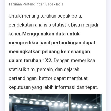
Taruhan Pertandingan Sepak Bola
Untuk menang taruhan sepak bola,
pendekatan analisis statistik bisa menjadi
kunci.
Menggunakan data untuk
memprediksi hasil pertandingan dapat
meningkatkan peluang kemenangan
dalam taruhan 1X2.
Dengan memeriksa
statistik tim, pemain, dan sejarah
pertandingan, bettor dapat membuat
keputusan yang lebih informasi dan tepat.