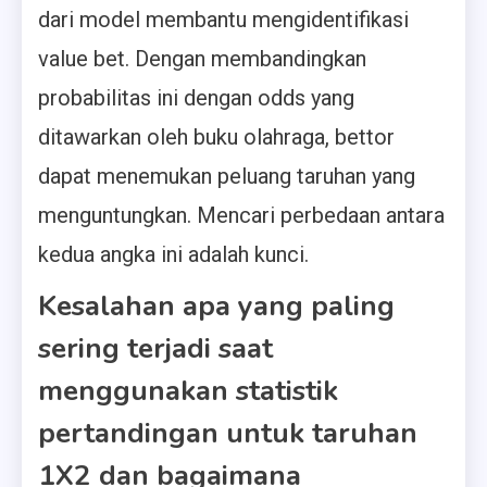
dari model membantu mengidentifikasi
value bet. Dengan membandingkan
probabilitas ini dengan odds yang
ditawarkan oleh buku olahraga, bettor
dapat menemukan peluang taruhan yang
menguntungkan. Mencari perbedaan antara
kedua angka ini adalah kunci.
Kesalahan apa yang paling
sering terjadi saat
menggunakan statistik
pertandingan untuk taruhan
1X2 dan bagaimana