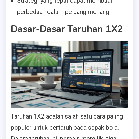
Strategi yang tepat dapat membuat
perbedaan dalam peluang menang.
Dasar-Dasar Taruhan 1X2
Taruhan 1X2 adalah salah satu cara paling
populer untuk bertaruh pada sepak bola.
Dalam taruhan ini, pemain memiliki tiga