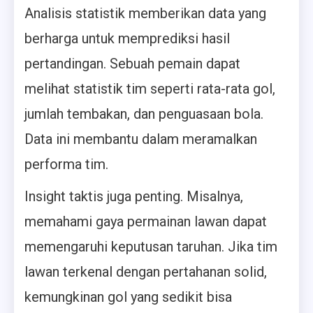
Analisis statistik memberikan data yang
berharga untuk memprediksi hasil
pertandingan. Sebuah pemain dapat
melihat statistik tim seperti rata-rata gol,
jumlah tembakan, dan penguasaan bola.
Data ini membantu dalam meramalkan
performa tim.
Insight taktis juga penting. Misalnya,
memahami gaya permainan lawan dapat
memengaruhi keputusan taruhan. Jika tim
lawan terkenal dengan pertahanan solid,
kemungkinan gol yang sedikit bisa