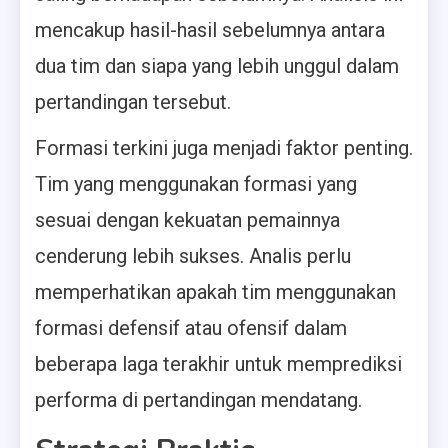
mencakup hasil-hasil sebelumnya antara
dua tim dan siapa yang lebih unggul dalam
pertandingan tersebut.
Formasi terkini juga menjadi faktor penting.
Tim yang menggunakan formasi yang
sesuai dengan kekuatan pemainnya
cenderung lebih sukses. Analis perlu
memperhatikan apakah tim menggunakan
formasi defensif atau ofensif dalam
beberapa laga terakhir untuk memprediksi
performa di pertandingan mendatang.