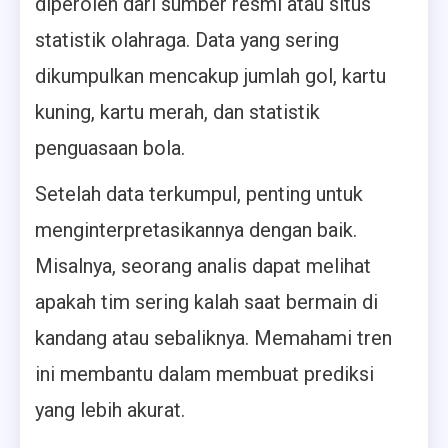
diperoleh dari sumber resmi atau situs
statistik olahraga. Data yang sering
dikumpulkan mencakup jumlah gol, kartu
kuning, kartu merah, dan statistik
penguasaan bola.
Setelah data terkumpul, penting untuk
menginterpretasikannya dengan baik.
Misalnya, seorang analis dapat melihat
apakah tim sering kalah saat bermain di
kandang atau sebaliknya. Memahami tren
ini membantu dalam membuat prediksi
yang lebih akurat.