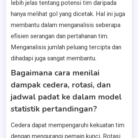
lebih jelas tentang potensi tim daripada
hanya melihat gol yang dicetak. Hal ini juga
membantu dalam menganalisis seberapa
efisien serangan dan pertahanan tim.
Menganalisis jumlah peluang tercipta dan
dihadapi juga sangat membantu.
Bagaimana cara menilai
dampak cedera, rotasi, dan
jadwal padat ke dalam model
statistik pertandingan?
Cedera dapat mempengaruhi kekuatan tim
dengan mengurangi pemain kunci. Rotasi