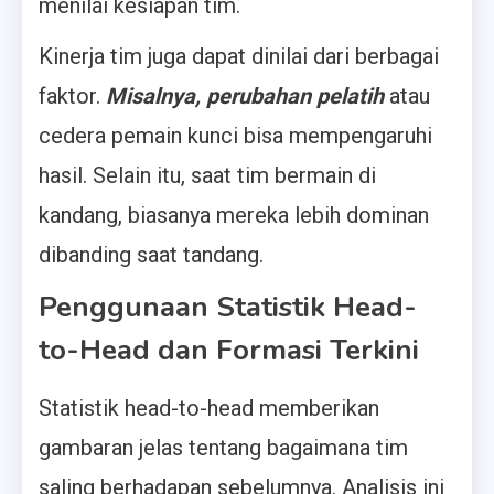
menilai kesiapan tim.
Kinerja tim juga dapat dinilai dari berbagai
faktor.
Misalnya, perubahan pelatih
atau
cedera pemain kunci bisa mempengaruhi
hasil. Selain itu, saat tim bermain di
kandang, biasanya mereka lebih dominan
dibanding saat tandang.
Penggunaan Statistik Head-
to-Head dan Formasi Terkini
Statistik head-to-head memberikan
gambaran jelas tentang bagaimana tim
saling berhadapan sebelumnya. Analisis ini