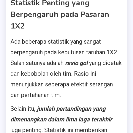
Statistik Penting yang
Berpengaruh pada Pasaran
1X2
Ada beberapa statistik yang sangat
berpengaruh pada keputusan taruhan 1X2.
Salah satunya adalah
rasio gol
yang dicetak
dan kebobolan oleh tim. Rasio ini
menunjukkan seberapa efektif serangan
dan pertahanan tim.
Selain itu,
jumlah pertandingan yang
dimenangkan dalam lima laga terakhir
juga penting. Statistik ini memberikan