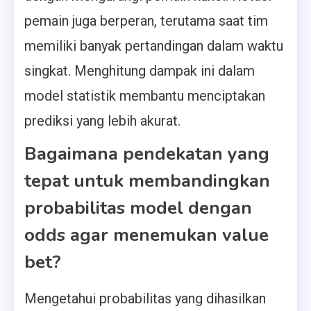
pemain juga berperan, terutama saat tim
memiliki banyak pertandingan dalam waktu
singkat. Menghitung dampak ini dalam
model statistik membantu menciptakan
prediksi yang lebih akurat.
Bagaimana pendekatan yang
tepat untuk membandingkan
probabilitas model dengan
odds agar menemukan value
bet?
Mengetahui probabilitas yang dihasilkan