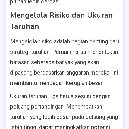
pilihan lebih cerdas.
Mengelola Risiko dan Ukuran
Taruhan
Mengelola risiko adalah bagian penting dari
strategi taruhan. Pemain harus menentukan
batasan seberapa banyak yang akan
dipasang berdasarkan anggaran mereka. Ini
membantu mencegah kerugian besar.
Ukuran taruhan juga harus sesuai dengan
peluang pertandingan. Menempatkan
taruhan yang lebih besar pada peluang yang
lebih tinggi dapat meningkatkan potensi